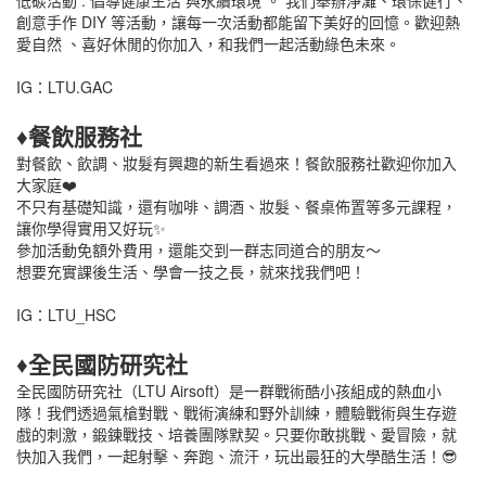
低碳活動 : 倡導健康生活 與永續環境 。 我們舉辦淨灘、環保健行、
創意手作 DIY 等活動，讓每一次活動都能留下美好的回憶。歡迎熱
愛自然 、喜好休閒的你加入，和我們一起活動綠色未來。
IG：LTU.GAC
♦餐飲服務社
對餐飲、飲調、妝髮有興趣的新生看過來！餐飲服務社歡迎你加入
大家庭❤️
不只有基礎知識，還有咖啡、調酒、妝髮、餐桌佈置等多元課程，
讓你學得實用又好玩✨
參加活動免額外費用，還能交到一群志同道合的朋友～
想要充實課後生活、學會一技之長，就來找我們吧！
IG：LTU_HSC
♦全民國防研究社
全民國防研究社（LTU Airsoft）是一群戰術酷小孩組成的熱血小
隊！我們透過氣槍對戰、戰術演練和野外訓練，體驗戰術與生存遊
戲的刺激，鍛鍊戰技、培養團隊默契。只要你敢挑戰、愛冒險，就
快加入我們，一起射擊、奔跑、流汗，玩出最狂的大學酷生活！😎