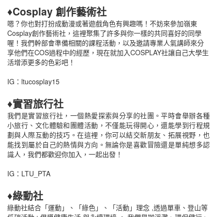
♦Cosplay 創作藝術社
嗯？你也對打扮成動漫或著遊戲角色有興趣嗎！不妨來參加嶺東
Cosplay創作藝術社，這裡聚集了許多與你一樣的共同喜好的同學
喔！我們幹部會準備相關的課程活動，以及邀請專業人氣講師來分
享他們在COS過程中的經歷，現在就加入COSPLAY社讓自己大學生
活增添更多的色彩吧！
IG：ltucosplay15
♦實習旅行社
我們是實習旅行社，一個熱愛探索與分享的社團。平時會舉辦各種
小旅行、文化體驗和團體活動，不僅能玩得開心，還能學到行程規
劃與人際互動的技巧。在這裡，你可以結交新朋友、拓展視野，也
能找到屬於自己的熱情與方向。無論你是喜歡冒險還是單純想多認
識人，我們都歡迎你加入，一起出發！
IG：LTU_PTA
♦綠動社
綠動社結合「運動」、「綠色」、「活動」理念 ,透過單車、登山等