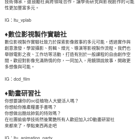
技術傳承，還鼓勵社員跨領域合作，讓學術研究與影視創作的可能
性更加豐富多元。
IG：ltu_vplab
♦數位影視製作實驗社
數位影視製作實驗社致力於探索影像敘事的多元可能，透過實作與
創意激發，學習攝影、剪輯、燈光、導演等影視製作流程。我們也
舉辦電影之夜、工作坊等活動，打造有別於一般課程的自由創作空
間。歡迎對影像充滿熱情的你，一同加入，用鏡頭說故事，開啟更
多想像與可能。
IG：dcd_film
♦動畫研習社
你想要讓你的oc從植物人大變活人嗎？
你想給你推產糧畫手書嗎？
你想做出酷炫帥氣的特效嗎？
在社團偷偷學技術然後驚艷所有人歡迎加入2D動畫研習社
來都來了，學點東西再走吧
IG：ltu_animation_party