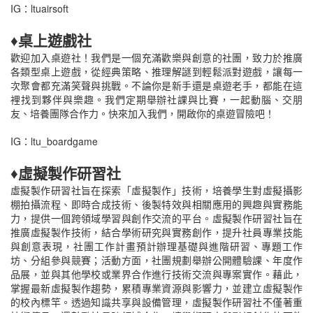
IG：ltuairsoft
♦桌上遊戲社
歡迎加入桌遊社！我們是一個充滿歡樂與創意的社團，致力於推廣
各類型桌上遊戲，從經典策略、推理解謎到輕鬆派對遊戲，讓每一
次聚會都充滿笑聲與挑戰。不論你是新手還是桌遊老手，都能在這
裡找到夥伴與樂趣。我們定期舉辦社課與比賽，一起動腦、交朋
友、培養團隊合作力。快來加入我們，開啟你的桌遊冒險吧！
IG：ltu_boardgame
♦虛擬製作研習社
虛擬製作研習社旨在探索「虛擬製作」技術，培養學生對虛擬攝影
棚拍攝流程、即時合成技術、後製特效與相關應用的興趣與實務能
力，提供一個跨領域學習與創作交流的平台。虛擬製作研習社旨在
推廣虛擬製作技術，結合學術研究與實務創作，提升社員專業技能
與創意表現，社團工作計畫預計辦理基礎與進階研習、專題工作
坊、分組參與競賽；活動方面，社團規劃舉辦公開體驗課、年度作
品展，並與其他學校或業界合作進行技術交流與專案實作。藉此，
掌握最新虛擬製作趨勢，累積專業資源與影響力，並建立虛擬製作
的校內標竿。透過知識共享與設備管理，虛擬製作研習社不僅著重