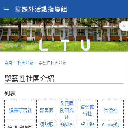
首頁
社團介紹
學藝性社團介紹
學藝性社團介紹
列表
全民國
實習旅
漫畫研習社
翫書園
防研究
樂活社
行社
社
餐飲服
嶺東AI
桌上遊
創
Cosplay
綠(食)微創社