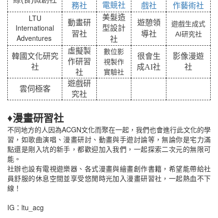
電競社
務社
戲社
作藝術社
LTU
美髮造
動畫研
遊憩領
遊戲生成式
International
型設計
習社
導社
AI研究社
Adventures
社
虛擬製
數位影
韓國文化研究
很會生
影像漫遊
作研習
視製作
社
成
AI
社
社
社
實驗社
遊戲研
雲伺極客
究社
♦漫畫研習社
不同地方的人因為ACGN文化而聚在一起，我們也會進行此文化的學
習，如歌曲演唱、漫畫研討、動畫與手遊討論等，無論你是宅力滿
點還是剛入坑的新手，都歡迎加入我們，一起探索二次元的無限可
能。
社辦也設有電視遊樂器、各式漫畫與繪畫創作書籍，希望能帶給社
員舒服的休息空間並享受悠閒時光加入漫畫研習社，一起熱血不下
線！
IG：ltu_acg