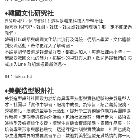
♦韓國文化研究社
안녕하세요，同學們好！這裡是嶺東科技大學韓研社
你喜歡 K-POP、韓劇、韓綜、韓文或韓國料理嗎？那一定不能錯過
我們。
韓研社以韓語與韓國文化結合流行及傳統，從語言學習、文化體驗
到交流活動，帶你更深入了解韓國。
不論是初學者還是韓流愛好者，都歡迎加入。每週社課兩小時，一
起感受韓國文化的魅力，拓展你的視野與人脈。歡迎追蹤我們的 IG
或加入Line 群組掌握最新消息～
IG：ltukcc.1st
♦美髮造型設計社
美髮造型設計社團致力於培育具專業技術與實務經驗的美髮造型人
才。社團以「實作中學習、服務中成長」為宗旨，結合義剪服務、
秀場梳化、展演造型等多元活動，提升學生實務操作能力與團隊協
作精神。定期參與校內外活動，包括社區義剪、時尚走秀、藝術表
演造型及婚禮梳化支援，讓學生有機會實踐所學、累積作品集，並
培養專業形象與服務熱忱。透過課程培訓與實戰演練，社團也成為
學生邁向業界的重要實習平台。歡迎對美髮造型充滿熱情的你一同