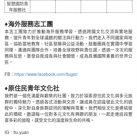
智慧國防青
年服務社
♦海外服務志工團
本志工團致力於推動海外服務學習，透過跨國文化交流與實地服
務，提升青年對全球議題的關注與行動力。我們走入不同國家與地
區，協助當地教育、社區發展與公益活動，鼓勵團員在實踐中學習
同理、溝通與團隊合作，培養全球視野與責任感。透過一次次的服
務與反思，激發自我成長與社會關懷，成為具備國際素養的世界公
民。
FB：
https://www.facebook.com/ltugst/
♦原住民青年文化社
我們是一個充滿愛與歡樂的社團，致力於探索原住民文化與多元族
群的獨特魅力。透過各式活動與交流，讓成員在認識彼此文化的過
程中，深化對自身族群認同的理解與尊重。我們相信文化是連結彼
此的橋樑，邀請每一位對多元文化有興趣的朋友，一起走進這段豐
富多彩的旅程，感受文化的溫度與生命的共鳴。
IG：ltu.yuan