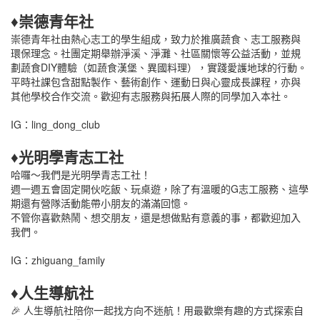
♦崇德青年社
崇德青年社由熱心志工的學生組成，致力於推廣蔬食、志工服務與
環保理念。社團定期舉辦淨溪、淨灘、社區關懷等公益活動，並規
劃蔬食DIY體驗（如蔬食漢堡、異國料理），實踐愛護地球的行動。
平時社課包含甜點製作、藝術創作、運動日與心靈成長課程，亦與
其他學校合作交流。歡迎有志服務與拓展人際的同學加入本社。
IG：ling_dong_club
♦光明學青志工社
哈囉～我們是光明學青志工社！
週一週五會固定開伙吃飯、玩桌遊，除了有溫暖的G志工服務、這學
期還有營隊活動能帶小朋友的滿滿回憶。
不管你喜歡熱鬧、想交朋友，還是想做點有意義的事，都歡迎加入
我們。
IG：zhiguang_family
♦人生導航社
🎉 人生導航社陪你一起找方向不迷航！用最歡樂有趣的方式探索自