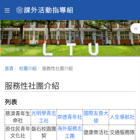
首頁
社團介紹
服務性社團介紹
服務性社團介紹
列表
光明學青志
國際友善大
慈濟青年生
崇德青年社
人生導航社
命社
工社
使
海外服務志
原住民青年
磐石校園團
健康樂活社
交通服務隊
文化社
契
工團